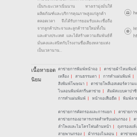
เป็นระยะเวลาเนิ่นนาน ทางเรามุ่งมั่นให้
h
ผลิตภัณฑ์และบริการคุณภาพสูงแก่ลูกค้า
ตลอดเวลา จึงได้รับการยอมรับและเชื่อถือ
จากลูกค้าประจาและลูกค้ารายใหม่ทั้งใน
h
และต่างประเทศ และได้สร้างความสัมพันธ์ที่
h
มั่นคงและสนิทกับโรงงานชื่อเสียงหลายแห่ง
เป็นเวลานาน...​
ตาข่ายการพิมพ์หน้าจอ
ตาข่ายผ้าไหมพิมพ์
เนื้อหายอด
เหลือง
สานธรรมดา
การทำแผ่นพิมพ์
นิยม
สิงพิมพ์โฆษณา
ตาข่ายโพลีเอสเตอร์ความแข
ไนลอนพิมพ์สกรีนตาข่าย
สัมผัสแบบคาปาซิ
การทำแผ่นพิมพ์
หน้าจอเสืIอยืด
พิมพ์ลา
ตาข่ายการคัดกรองและการแยก
ตาข่ายกา
ตาข่ายกรองอาหารเกรดสำหรับแผ่นกรอง
ต
ลำโพงและไมโครโฟนด้านหน้า
ถุงกรองแห้
สายพานกรอง
ผ้ากรองไนลอน
ตาข่ายท