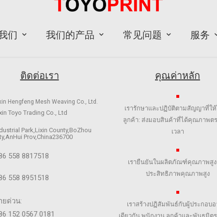
我们
我们的产品
常见问题
服务
ติดต่อเรา
คุณค่าหลัก
xin Hengfeng Mesh Weaving Co., Ltd.
เรารักษาและปฏิบัติตามสัญญาที่ให้ไ
xin Toyo Trading Co., Ltd
ลูกค้า: ส่งมอบสินค้าที่ได้คุณภาพ
dustrial Park,Lixin County,BoZhou
เวลา
ty,AnHui Prov,China236700
86 558 8817518
เรายืนยันในผลิตภัณฑ์คุณภาพสู
ประสิทธิภาพคุณภาพสูง
86 558 8951518
ายด่วน:
เราสร้างปฏิสัมพันธ์กับผู้ประกอบอ
86 152 0567 0181
เดียวกัน พนักงาน ลูกค้าและพันธมิตร