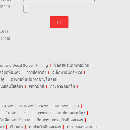
วยความ
ส่ง
็นการ
ิจารณ์
on and Decal Screen Printing
ซิลค์สกรีนตาข่ายม้วน
ครียดทีมันคง
การยืดตัวตํา
อิเล็กทรอนิกส์ PCB
คู่
ตาข่ายพิมพ์ผ้าตาข่ายไนลอน
แบบเส้นใยเดียว
เซรามิกส์
กระดาษดอกไม้
PA xxx
PDM xxx
PA xx
DMP xxx
GG
ไนลอน
ขาว
การกรอง
ทนต่ออุณหภูมิสูง
์โพลีเอสเตอร์ 100%
ชิIนตาข่ายกรองโพลีเอสเตอร์
รอง
เรียบลน
ตาข่ายโพลีเอสเตอร์
การกรองของเหลว