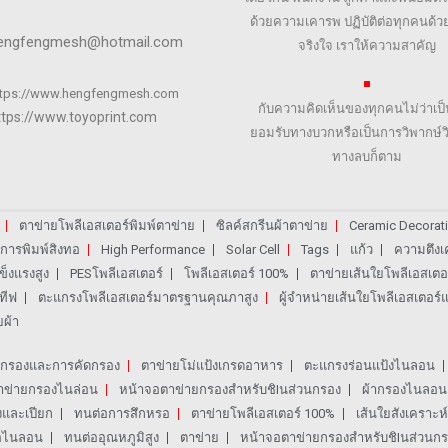
ด้วยความเคารพ ปฏิบัติต่อทุกคนด้
engfengmesh@hotmail.com
จริงใจ เราให้ความสาคัญ
ttps://www.hengfengmesh.com
กับความคิดเห็นของทุกคนไม่ว่าเป
ttps://www.toyoprint.com
ยอมรับทางบวกหรือเป็นการวิพากษ์ว
ทางลบก็ตาม
ตาข่ายโพลีเอสเตอร์พิมพ์ตาข่าย
ซิลค์สกรีนผ้าตาข่าย
Ceramic Decorati
การพิมพ์สิงทอ
High Performance
Solar Cell
Tags
แก้ว
ความตึงเ
็งแรงสูง
PESโพลีเอสเตอร์
โพลีเอสเตอร์ 100%
ตาข่ายเส้นใยโพลีเอสเตอร์
ทีฟ
ตะแกรงโพลีเอสเตอร์มาตรฐานคุณภาสูง
ผู้จำหน่ายเส้นใยโพลีเอสเตอร์
ยผ้า
รกรองและการคัดกรอง
ตาข่ายโม่แป้งเกรดอาหาร
ตะแกรงร่อนแป้งไนลอน
าข่ายกรองไนล่อน
หน้าจอตาข่ายกรองสำหรับชิIนส่วนกรอง
ผ้ากรองไนลอน
งและเปียก
ทนต่อการสึกหรอ
ตาข่ายโพลีเอสเตอร์ 100%
เส้นใยสังเคราะห
อไนลอน
ทนต่ออุณหภูมิสูง
ตาข่าย
หน้าจอตาข่ายกรองสำหรับชิIนส่วนก