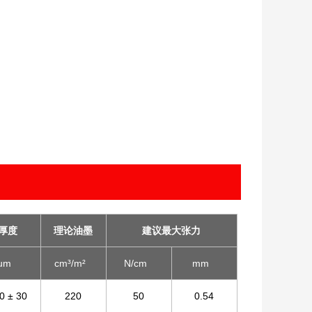
厚度
理论油墨
建议最大张力
um
cm³/m²
N/cm
mm
0 ± 30
220
50
0.54