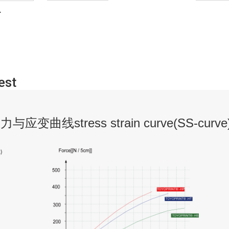
.
est
力与应变曲线stress strain curve(SS-curve