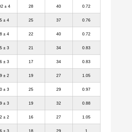
02 ± 4
28
40
0.72
5 ± 4
25
37
0.76
8 ± 4
22
40
0.72
5 ± 3
21
34
0.83
6 ± 3
17
34
0.83
9 ± 2
19
27
1.05
0 ± 3
25
29
0.97
9 ± 3
19
32
0.88
2 ± 2
16
27
1.05
6 ± 3
18
29
1