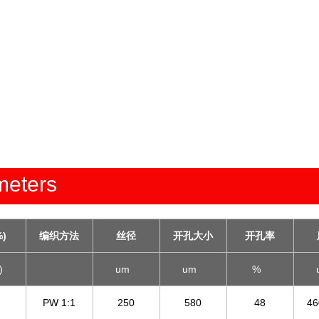
eters
)
编织方法
丝径
开孔大小
开孔率
)
um
um
%
PW 1:1
250
580
48
46