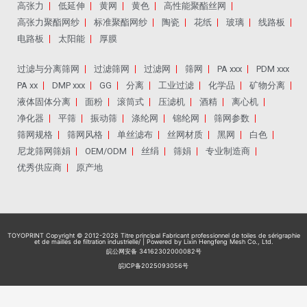
高张力
低延伸
黄网
黄色
高性能聚酯丝网
高张力聚酯网纱
标准聚酯网纱
陶瓷
花纸
玻璃
线路板
电路板
太阳能
厚膜
过滤与分离筛网
过滤筛网
过滤网
筛网
PA xxx
PDM xxx
PA xx
DMP xxx
GG
分离
工业过滤
化学品
矿物分离
液体固体分离
面粉
滚筒式
压滤机
酒精
离心机
净化器
平筛
振动筛
涤纶网
锦纶网
筛网参数
筛网规格
筛网风格
单丝滤布
丝网材质
黑网
白色
尼龙筛网筛娟
OEM/ODM
丝绢
筛娟
专业制造商
优秀供应商
原产地
TOYOPRINT Copyright © 2012-2026
Titre principal Fabricant professionnel de toiles de sérigraphie
et de mailles de filtration industrielle
/ | Powered by Lixin Hengfeng Mesh Co., Ltd.
皖公网安备 34162302000082号
皖ICP备2025093056号