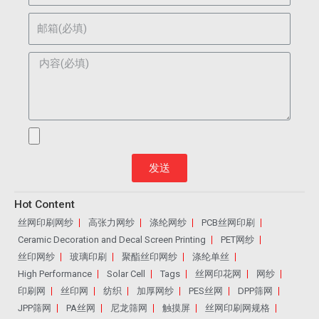
发送
Hot Content
丝网印刷网纱
高张力网纱
涤纶网纱
PCB丝网印刷
Ceramic Decoration and Decal Screen Printing
PET网纱
丝印网纱
玻璃印刷
聚酯丝印网纱
涤纶单丝
High Performance
Solar Cell
Tags
丝网印花网
网纱
印刷网
丝印网
纺织
加厚网纱
PES丝网
DPP筛网
JPP筛网
PA丝网
尼龙筛网
触摸屏
丝网印刷网规格