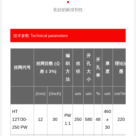
良好的耐溶剂性
技术参数 Technical parameters
编
开
开
丝网目数 (公
织
丝
孔
厚
理论油
建
丝网代号
孔
差 ± 3%)
方
径
大
度
墨
率
法
小
(/cm)
(/inch)
um
um
%
um
cm³/m²
N
HT
460
PW
12T/30-
12
30
250
580
48
±
220
1:1
250 PW
30