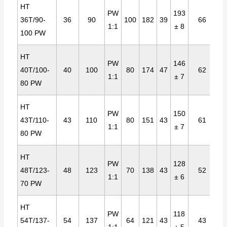
HT
PW
193
36T/90-
36
90
100
182
39
66
1:1
± 8
100 PW
HT
PW
146
40T/100-
40
100
80
174
47
62
1:1
± 7
80 PW
HT
PW
150
43T/110-
43
110
80
151
43
61
1:1
± 7
80 PW
HT
PW
128
48T/123-
48
123
70
138
43
52
1:1
± 6
70 PW
HT
PW
118
54T/137-
54
137
64
121
43
43