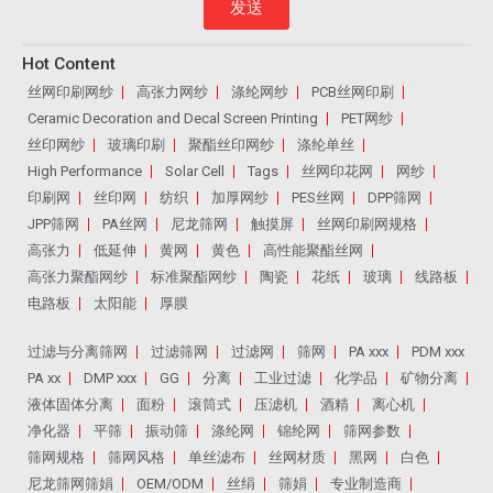
发送
Hot Content
丝网印刷网纱
高张力网纱
涤纶网纱
PCB丝网印刷
Ceramic Decoration and Decal Screen Printing
PET网纱
丝印网纱
玻璃印刷
聚酯丝印网纱
涤纶单丝
High Performance
Solar Cell
Tags
丝网印花网
网纱
印刷网
丝印网
纺织
加厚网纱
PES丝网
DPP筛网
JPP筛网
PA丝网
尼龙筛网
触摸屏
丝网印刷网规格
高张力
低延伸
黄网
黄色
高性能聚酯丝网
高张力聚酯网纱
标准聚酯网纱
陶瓷
花纸
玻璃
线路板
电路板
太阳能
厚膜
过滤与分离筛网
过滤筛网
过滤网
筛网
PA xxx
PDM xxx
PA xx
DMP xxx
GG
分离
工业过滤
化学品
矿物分离
液体固体分离
面粉
滚筒式
压滤机
酒精
离心机
净化器
平筛
振动筛
涤纶网
锦纶网
筛网参数
筛网规格
筛网风格
单丝滤布
丝网材质
黑网
白色
尼龙筛网筛娟
OEM/ODM
丝绢
筛娟
专业制造商