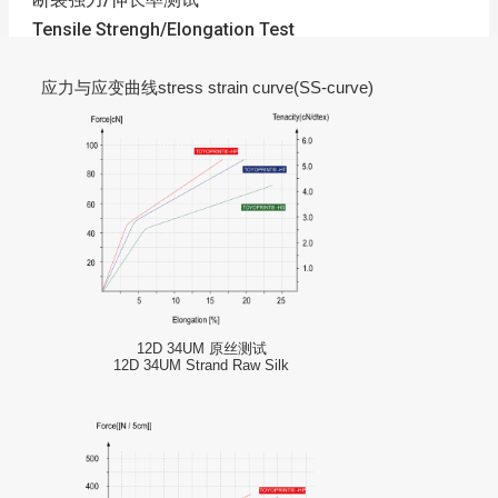
Tensile Strengh/Elongation Test
应力与应变曲线stress strain curve(SS-curve)
12D 34UM 原丝测试
12D 34UM Strand Raw Silk