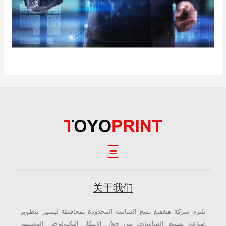
关于我们
تلتزم شركة هنغفنغ نسج الشاشة المحدودة بمحافظة ليشين بتطوير
صناعة تصنيع الشاشات. من خلال الابتكار التكنولوجي المستمر