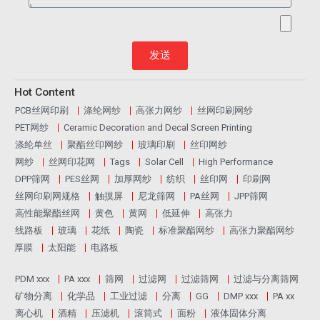
发送
Hot Content
PCB丝网印刷
涤纶网纱
高张力网纱
丝网印刷网纱
PET网纱
Ceramic Decoration and Decal Screen Printing
涤纶单丝
聚酯丝印网纱
玻璃印刷
丝印网纱
网纱
丝网印花网
Tags
Solar Cell
High Performance
DPP筛网
PES丝网
加厚网纱
纺织
丝印网
印刷网
丝网印刷网规格
触摸屏
尼龙筛网
PA丝网
JPP筛网
高性能聚酯丝网
黄色
黄网
低延伸
高张力
线路板
玻璃
花纸
陶瓷
标准聚酯网纱
高张力聚酯网纱
厚膜
太阳能
电路板
PDM xxx
PA xxx
筛网
过滤网
过滤筛网
过滤与分离筛网
矿物分离
化学品
工业过滤
分离
GG
DMP xxx
PA xx
离心机
酒精
压滤机
滚筒式
面粉
液体固体分离