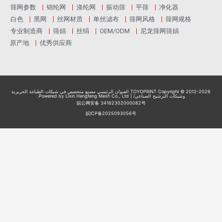
筛网参数
锦纶网
涤纶网
振动筛
平筛
净化器
白色
黑网
丝网材质
单丝滤布
筛网风格
筛网规格
专业制造商
筛娟
丝绢
OEM/ODM
尼龙筛网筛娟
原产地
优秀供应商
TOYOPRINT Copyright © 2012-2026
العنوان الرئيسي مصنع متخصص في شبكات الطباعة الحريرية
وشبكات الترشيح الصناعي
/ | Powered by Lixin Hengfeng Mesh Co., Ltd.
皖公网安备 34162302000082号
皖ICP备2025093056号