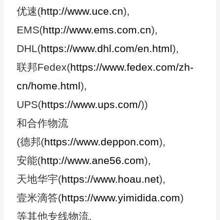
优速(
http://www.uce.cn
),
EMS(
http://www.ems.com.cn
),
DHL(
https://www.dhl.com/en.html
),
联邦Fedex(
https://www.fedex.com/zh-
cn/home.html
),
UPS(
https://www.ups.com/
))
和合作物流
(德邦(
https://www.deppon.com
),
安能(
http://www.ane56.com
),
天地华宇(
https://www.hoau.net
),
壹米滴答(
https://www.yimidida.com
)
等其他专线物流.