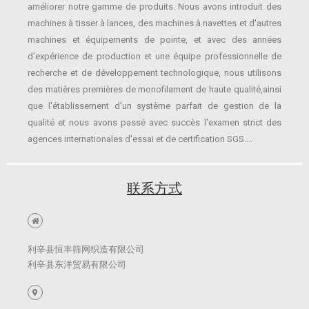
améliorer notre gamme de produits.
Nous avons introduit des
machines à tisser à lances, des machines à navettes et d'autres
machines et équipements de pointe, et avec des années
d'expérience de production et une équipe professionnelle de
recherche et de développement technologique, nous utilisons
des matières premières de monofilament de haute qualité,
ainsi
que l'établissement d'un système parfait de gestion de la
qualité et nous avons passé avec succès l'examen strict des
agences internationales d'essai et de certification SGS.
...
联系方式
利辛县恒丰筛网织造有限公司
利辛县东洋贸易有限公司