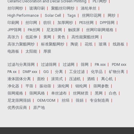
Ceramic Decoration and Decal Screen Printing
PET网纱
丝印网纱
玻璃印刷
聚酯丝印网纱
涤纶单丝
High Performance
Solar Cell
Tags
丝网印花网
网纱
印刷网
丝印网
纺织
加厚网纱
PES丝网
DPP筛网
JPP筛网
PA丝网
尼龙筛网
触摸屏
丝网印刷网规格
高张力
低延伸
黄网
黄色
高性能聚酯丝网
高张力聚酯网纱
标准聚酯网纱
陶瓷
花纸
玻璃
线路板
电路板
太阳能
厚膜
过滤与分离筛网
过滤筛网
过滤网
筛网
PA xxx
PDM xxx
PA xx
DMP xxx
GG
分离
工业过滤
化学品
矿物分离
液体固体分离
面粉
滚筒式
压滤机
酒精
离心机
净化器
平筛
振动筛
涤纶网
锦纶网
筛网参数
筛网规格
筛网风格
单丝滤布
丝网材质
黑网
白色
尼龙筛网筛娟
OEM/ODM
丝绢
筛娟
专业制造商
优秀供应商
原产地